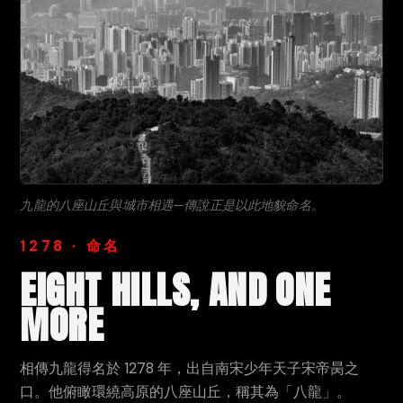
九龍的八座山丘與城市相遇—傳說正是以此地貌命名。
1278 · 命名
EIGHT HILLS, AND ONE
MORE
相傳九龍得名於 1278 年，出自南宋少年天子宋帝昺之
口。他俯瞰環繞高原的八座山丘，稱其為「八龍」。