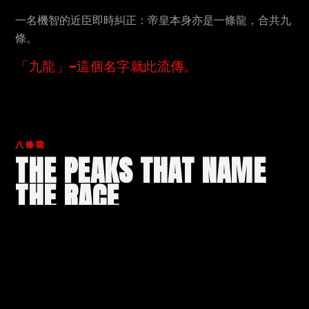
一名機智的近臣即時糾正：帝皇本身亦是一條龍，合共九
條。
「九龍」—這個名字就此流傳。
八條龍
THE PEAKS THAT NAME
THE RACE
八座山峰俯瞰九龍山脈。The 9 Dragons 沿脊而行—跑過
它們的，就是第九條龍。
01
KOWLOON PEAK