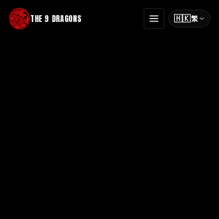
THE 9 DRAGONS
🇭🇰
繁