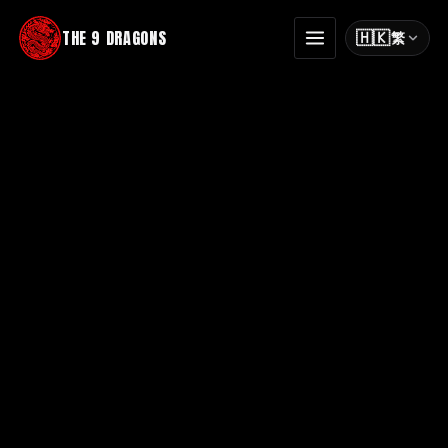
THE 9 DRAGONS
🇭🇰
繁