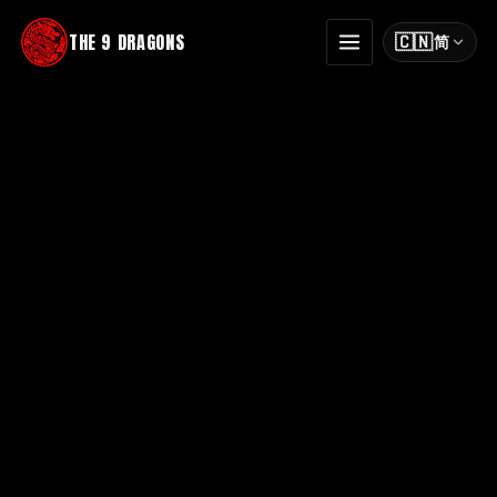
THE 9 DRAGONS
🇨🇳
简