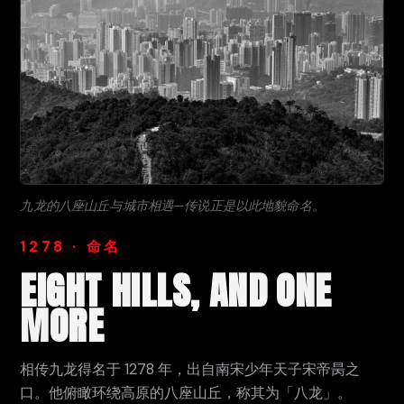
九龙的八座山丘与城市相遇—传说正是以此地貌命名。
1278 · 命名
EIGHT HILLS, AND ONE
MORE
相传九龙得名于 1278 年，出自南宋少年天子宋帝昺之
口。他俯瞰环绕高原的八座山丘，称其为「八龙」。