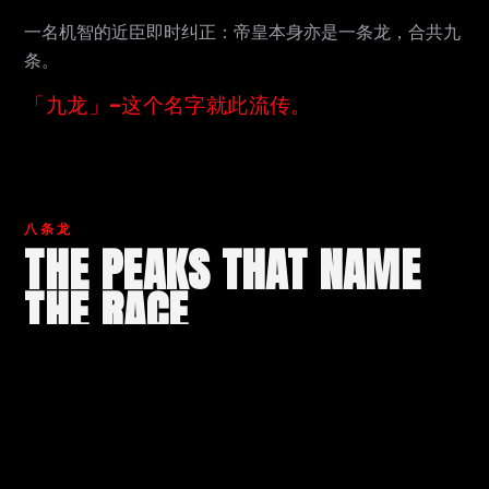
一名机智的近臣即时纠正：帝皇本身亦是一条龙，合共九
条。
「九龙」—这个名字就此流传。
八条龙
THE PEAKS THAT NAME
THE RACE
八座山峰俯瞰九龙山脉。The 9 Dragons 沿脊而行—跑过
它们的，就是第九条龙。
01
KOWLOON PEAK