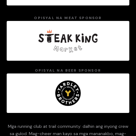
OPISYAL NA MEAT SPONSOR
OPISYAL NA BEER SPONSOR
Mga running club at trail community: dalhin ang inyong crew
sa gulod. Mag-cheer man kayo sa mga mananakbo, mag-