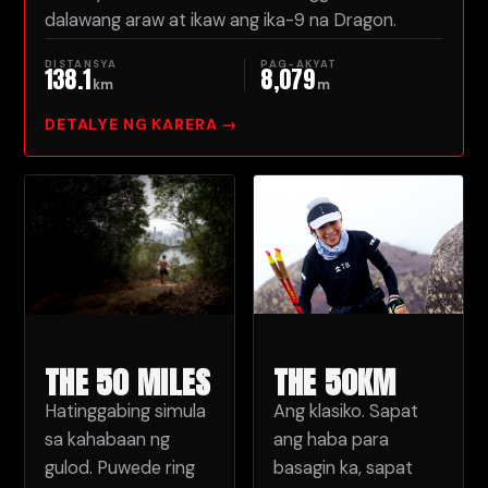
dalawang araw at ikaw ang ika-9 na Dragon.
DISTANSYA
PAG-AKYAT
138.1
8,079
km
m
DETALYE NG KARERA →
THE 50KM
THE 50 MILES
Ang klasiko. Sapat
Hatinggabing simula
ang haba para
sa kahabaan ng
basagin ka, sapat
gulod. Puwede ring