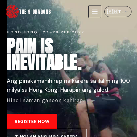
THE 9 DRAGONS
🇵🇭
TL
HONG KONG · 27–28 PEB 2027
PAIN IS
INEVITABLE.
Ang pinakamahihirap na karera sa ilalim ng 100
milya sa Hong Kong. Harapin ang gulod.
Hindi naman ganoon kahirap.
REGISTER NOW
TINGNAN ANG MGA KARERA