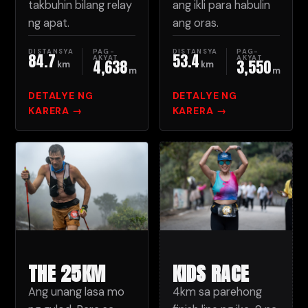
ang ikli para habulin
takbuhin bilang relay
ang oras.
ng apat.
DISTANSYA
PAG-
DISTANSYA
PAG-
53.4
84.7
AKYAT
AKYAT
3,550
4,638
km
km
m
m
DETALYE NG
DETALYE NG
KARERA →
KARERA →
THE 25KM
KIDS RACE
Ang unang lasa mo
4km sa parehong