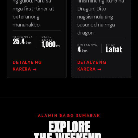
ng gulod. Para sa
finish line ng ika-9 na
mga first-timer at
Dragon. Dito
beteranong
nagsisimula ang
mananakbo.
susunod na mga
dragon.
DISTANSYA
PAG-
25.4
AKYAT
1,080
km
DISTANSYA
EDAD
m
4
Lahat
km
DETALYE NG
DETALYE NG
KARERA →
KARERA →
ALAMIN BAGO SUMABAK
EXPLORE