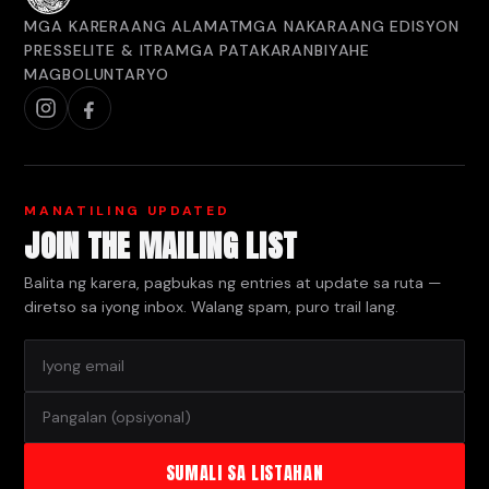
MGA KARERA
ANG ALAMAT
MGA NAKARAANG EDISYON
PRESS
ELITE & ITRA
MGA PATAKARAN
BIYAHE
MAGBOLUNTARYO
MANATILING UPDATED
JOIN THE MAILING LIST
Balita ng karera, pagbukas ng entries at update sa ruta —
diretso sa iyong inbox. Walang spam, puro trail lang.
SUMALI SA LISTAHAN